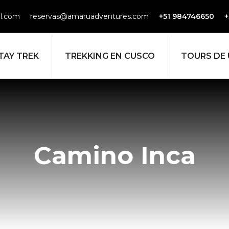
l.com
reservas@amaruadventures.com
+51 984746650
+
TAY TREK
TREKKING EN CUSCO
TOURS DE 
Camino Inca