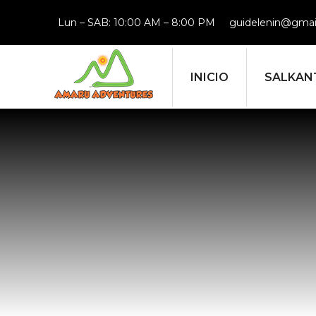
Lun – SAB: 10:00 AM – 8:00 PM
guidelenin@gmai
INICIO
SALKAN