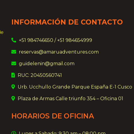
INFORMACIÓN DE CONTACTO
de
+51 984746650 / +51 984654999
reservas@amaruadventures.com
guidelenin@gmail.com
RUC: 20450560741
Urb. Ucchullo Grande Parque España E-1 Cusco
Plaza de Armas Calle triunfo 354 – Oficina 01
HORARIOS DE OFICINA
Lunes a Sabado: 9:30 am – 08:00 pm