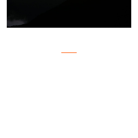
CHOQUEQUIRAO A
MACHUPICCHU 6D/5N
$650.00
6 Días - 5 Noches
CHOQUEQUIRAO TO MACHUPICCHU
Descripción Es una aventura integra y extensa
que permite explorar uno de los otros sitios
arqueológicos...