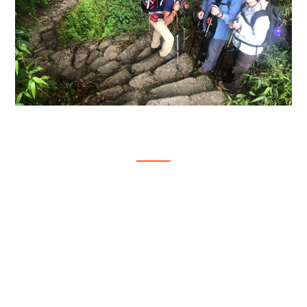
CAMINO INCA CLASICO
4D/3N
$850.00
4 Días - 3 Noches
CAMINO INKA Descripción El Camino del
Inca o Qhapaq Ñan fue la obra de