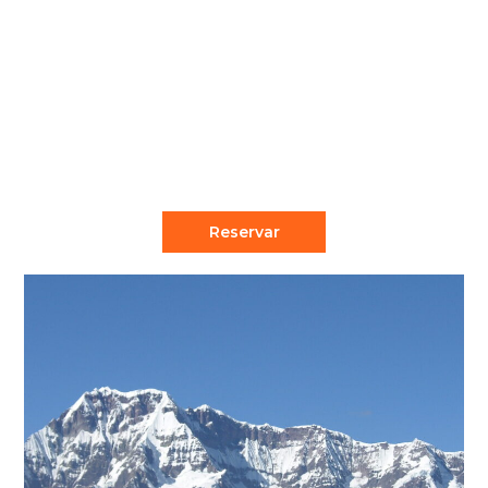
4 Días - 3 Noches
Descripción Una nueva ruta al noreste de la
ciudad del Cusco, este programa de INCA
JUNGLE está compuesto de...
Reservar