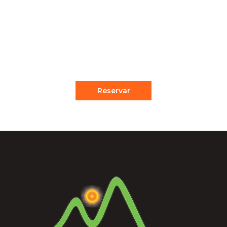
Full Day
SIETE LAGUNAS Descripción El circuito de
siete lagunas se encuentra al pie de la
montaña mas grande del la...
Reservar