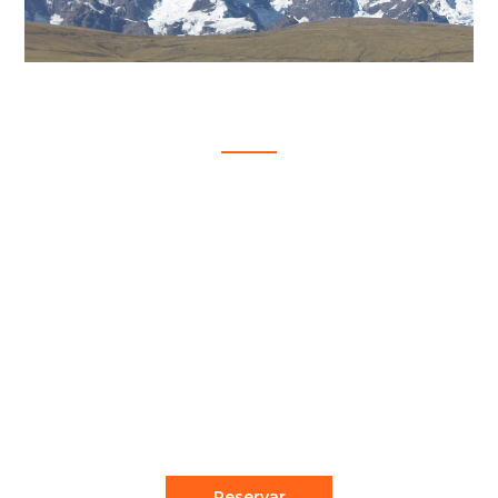
AUSANGATE CLASICO CON
VINICUNCA 5D/4N
$
5 Días - 4 Noches
DESCRIPCION Ausangate montaña
enigmática y majestuoso (6384 m), con una
larga caminata más grande del sur de Perú.
Ausangate...
Reservar